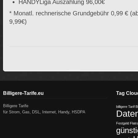
HANDYLiga Auszahlung 96,00€
* Monatl. rechnerische Grundgebühr 0,99 € (
9,99€)
Billigere-Tarife.eu
Tag Clou
Billigere Tarife
billigere Tarif
Bi
Daten
für Strom, Gas, DSL, Internet, Handy, HSDPA
Festgeld
Flatr
günsti